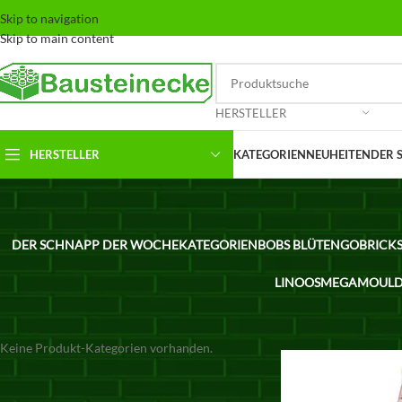
Skip to navigation
Skip to main content
HERSTELLER
HERSTELLER
KATEGORIEN
NEUHEITEN
DER 
DER SCHNAPP DER WOCHE
KATEGORIEN
BOBS BLÜTEN
GOBRICK
LINOOS
MEGA
MOULD
KATEGORIEN
Keine Produkt-Kategorien vorhanden.