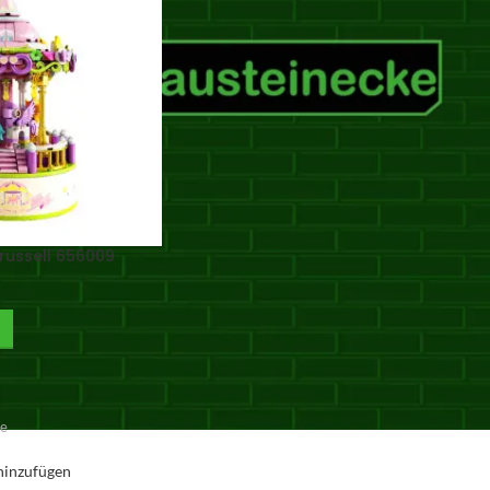
russell 656009
ge
hinzufügen