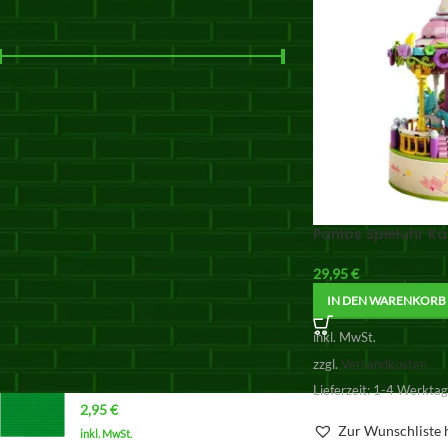
NACH PREIS FILTERN
Preis:
20 €
—
30 €
FILTER
PRODUKTE
Panlos Spieluhr Ka
CADA MASTER Mercedes-
AMG ONE C61503W
29,95
€
275,00
€
IN DEN WARENKORB
inkl. MwSt.
zzgl.
Versandkosten
inkl. MwSt.
zzgl.
Versandkosten
Grundplatte 32x32 (grün)
Lieferzeit:
1-4 Werkta
2,95
€
Zur Wunschliste 
inkl. MwSt.