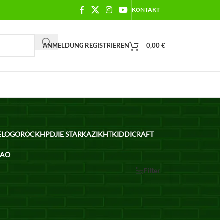
KONTAKT
ANMELDUNG REGISTRIEREN
0,00
€
ELO
GOROCK
HPD
JIE STAR
KAZI
KHT
KIDDICRAFT
BAO
Show
12
24
36
Alle
Filter