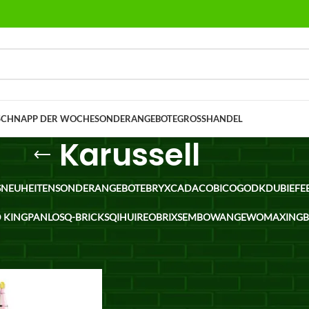
SCHNAPP DER WOCHE
SONDERANGEBOTE
GROSSHANDEL
Karussell
S
NEUHEITEN
SONDERANGEBOTE
BRYX
CADA
COBI
COGO
DK
DUBIE
FE
 KING
PANLOS
Q-BRICKS
QIHUI
REOBRIX
SEMBO
WANGE
WOMA
XING