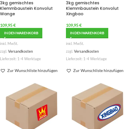
3kg gemischtes
3kg gemischtes
Klemmbaustein Konvolut
Klemmbaustein Konvolut
Wange
Xingbao
109,95
€
109,95
€
IN DEN WARENKORB
IN DEN WARENKORB
inkl. MwSt.
inkl. MwSt.
zzgl.
Versandkosten
zzgl.
Versandkosten
Lieferzeit:
1-4 Werktage
Lieferzeit:
1-4 Werktage
Zur Wunschliste hinzufügen
Zur Wunschliste hinzufügen