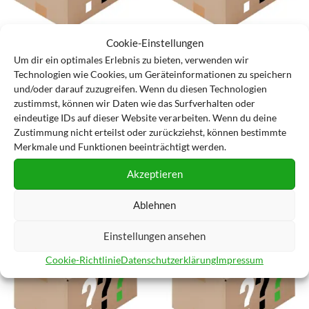
Cookie-Einstellungen
Mystery Box Technik 80
Mystery Box Technik 50
Um dir ein optimales Erlebnis zu bieten, verwenden wir
Technologien wie Cookies, um Geräteinformationen zu speichern
67,95
€
44,95
€
und/oder darauf zuzugreifen. Wenn du diesen Technologien
IN DEN WARENKORB
IN DEN WARENKORB
zustimmst, können wir Daten wie das Surfverhalten oder
eindeutige IDs auf dieser Website verarbeiten. Wenn du deine
inkl. MwSt.
inkl. MwSt.
Zustimmung nicht erteilst oder zurückziehst, können bestimmte
zzgl.
Versandkosten
zzgl.
Versandkosten
Merkmale und Funktionen beeinträchtigt werden.
Lieferzeit:
1-4 Werktage
Lieferzeit:
1-4 Werktage
Akzeptieren
Zur Wunschliste hinzufügen
Zur Wunschliste hinzufügen
Ablehnen
Einstellungen ansehen
Cookie-Richtlinie
Datenschutzerklärung
Impressum