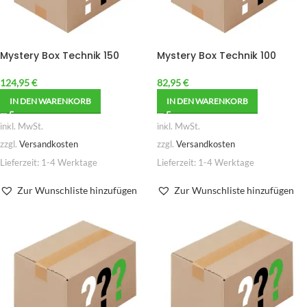
Mystery Box Technik 150
Mystery Box Technik 100
124,95
€
82,95
€
IN DEN WARENKORB
IN DEN WARENKORB
inkl. MwSt.
inkl. MwSt.
zzgl.
Versandkosten
zzgl.
Versandkosten
Lieferzeit:
1-4 Werktage
Lieferzeit:
1-4 Werktage
Zur Wunschliste hinzufügen
Zur Wunschliste hinzufügen