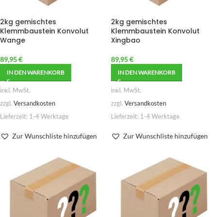
2kg gemischtes
2kg gemischtes
Klemmbaustein Konvolut
Klemmbaustein Konvolut
Wange
Xingbao
89,95
€
89,95
€
IN DEN WARENKORB
IN DEN WARENKORB
inkl. MwSt.
inkl. MwSt.
zzgl.
Versandkosten
zzgl.
Versandkosten
Lieferzeit:
1-4 Werktage
Lieferzeit:
1-4 Werktage
Zur Wunschliste hinzufügen
Zur Wunschliste hinzufügen