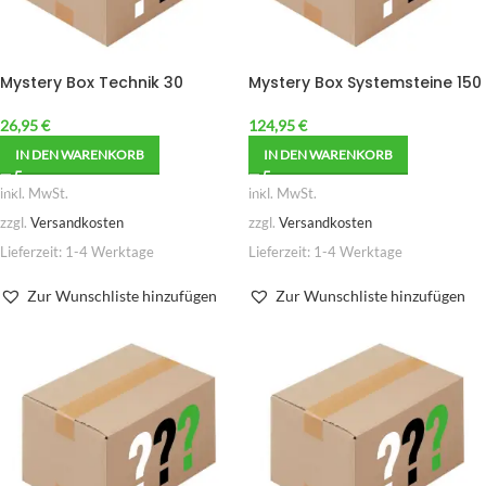
Mystery Box Technik 30
Mystery Box Systemsteine 150
26,95
€
124,95
€
IN DEN WARENKORB
IN DEN WARENKORB
inkl. MwSt.
inkl. MwSt.
zzgl.
Versandkosten
zzgl.
Versandkosten
Lieferzeit:
1-4 Werktage
Lieferzeit:
1-4 Werktage
Zur Wunschliste hinzufügen
Zur Wunschliste hinzufügen