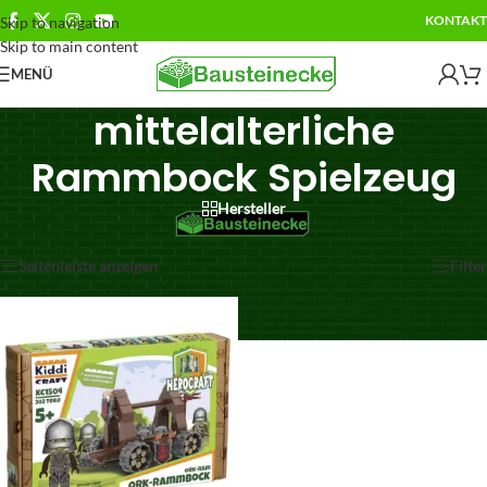
KONTAKT
Skip to navigation
Skip to main content
MENÜ
mittelalterliche
Rammbock Spielzeug
Hersteller
Einzelnes Ergebnis wird angezeigt
Seitenleiste anzeigen
Filter