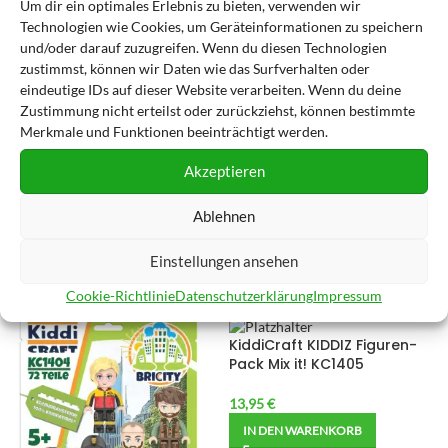
Um dir ein optimales Erlebnis zu bieten, verwenden wir
Technologien wie Cookies, um Geräteinformationen zu speichern
und/oder darauf zuzugreifen. Wenn du diesen Technologien
zustimmst, können wir Daten wie das Surfverhalten oder
KiddiCraft KIDDIZ Figuren-
KiddiCraft KIDDIZ Figuren-
eindeutige IDs auf dieser Website verarbeiten. Wenn du deine
Pack Rock Festival KC1402
Pack City I KC1403
Zustimmung nicht erteilst oder zurückziehst, können bestimmte
Merkmale und Funktionen beeinträchtigt werden.
9,95
€
9,95
€
IN DEN WARENKORB
IN DEN WARENKORB
Akzeptieren
inkl. MwSt.
inkl. MwSt.
Ablehnen
zzgl.
Versandkosten
zzgl.
Versandkosten
Lieferzeit:
1-4 Werktage
Lieferzeit:
1-4 Werktage
Einstellungen ansehen
Zur Wunschliste hinzufügen
Zur Wunschliste hinzufügen
Cookie-Richtlinie
Datenschutzerklärung
Impressum
KiddiCraft KIDDIZ Figuren-
Pack Mix it! KC1405
13,95
€
IN DEN WARENKORB