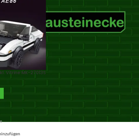
kl. Vitrine MK-27013S
ge
hinzufügen