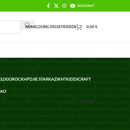
KONTAKT
ANMELDUNG REGISTRIEREN
0,00
€
ELO
GOROCK
HPD
JIE STAR
KAZI
KHT
KIDDICRAFT
BAO
Show
12
24
36
Alle
Filter