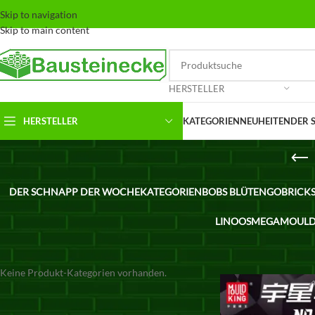
Skip to navigation
Skip to main content
HERSTELLER
HERSTELLER
KATEGORIEN
NEUHEITEN
DER 
DER SCHNAPP DER WOCHE
KATEGORIEN
BOBS BLÜTEN
GOBRICK
LINOOS
MEGA
MOULD
KATEGORIEN
Keine Produkt-Kategorien vorhanden.