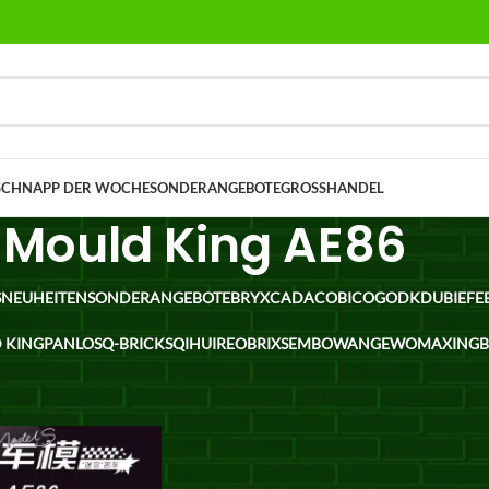
SCHNAPP DER WOCHE
SONDERANGEBOTE
GROSSHANDEL
Mould King AE86
S
NEUHEITEN
SONDERANGEBOTE
BRYX
CADA
COBI
COGO
DK
DUBIE
FE
 KING
PANLOS
Q-BRICKS
QIHUI
REOBRIX
SEMBO
WANGE
WOMA
XING