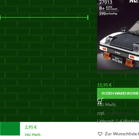
NACH PREIS FILTERN
Preis:
10 €
—
20 €
FILTER
PRODUKTE
Mould King AE86 in
CADA MASTER Mercedes-
AMG ONE C61503W
15,95
€
275,00
€
IN DEN WARENKORB
inkl. MwSt.
zzgl.
Versandkosten
inkl. MwSt.
zzgl.
Versandkosten
Grundplatte 32x32 (grün)
Lieferzeit:
1-4 Werkta
2,95
€
Zur Wunschliste 
inkl. MwSt.