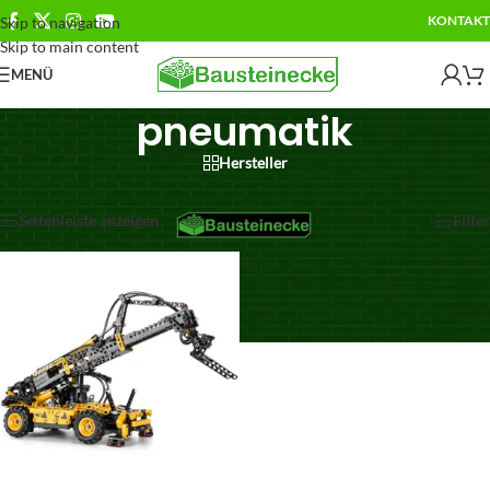
KONTAKT
Skip to navigation
Skip to main content
MENÜ
pneumatik
Hersteller
Einzelnes Ergebnis wird angezeigt
Seitenleiste anzeigen
Filter