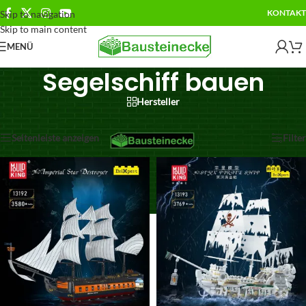
KONTAKT
Skip to navigation
Skip to main content
MENÜ
Segelschiff bauen
Hersteller
Alle 2 Ergebnisse werden angezeigt
Seitenleiste anzeigen
Filter