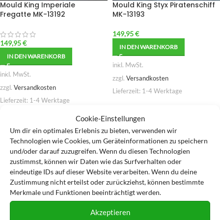
Mould King Imperiale
Mould King Styx Piratenschiff
Fregatte MK-13192
MK-13193
149,95
€
149,95
€
IN DEN WARENKORB
IN DEN WARENKORB
inkl. MwSt.
inkl. MwSt.
zzgl.
Versandkosten
zzgl.
Versandkosten
Lieferzeit:
1-4 Werktage
Lieferzeit:
1-4 Werktage
Zur Wunschliste hinzufügen
Cookie-Einstellungen
Zur Wunschliste hinzufügen
Um dir ein optimales Erlebnis zu bieten, verwenden wir
Technologien wie Cookies, um Geräteinformationen zu speichern
und/oder darauf zuzugreifen. Wenn du diesen Technologien
zustimmst, können wir Daten wie das Surfverhalten oder
eindeutige IDs auf dieser Website verarbeiten. Wenn du deine
Zustimmung nicht erteilst oder zurückziehst, können bestimmte
Merkmale und Funktionen beeinträchtigt werden.
Akzeptieren