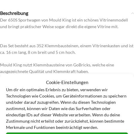
Beschreibung
Der 650S Sportwagen von Mould King ist ein schönes Vitrinenmodell
und bringt praktischer Weise sogar direkt die eigene Vitrine mit.
Mould
King 650S Sportwagen MK-27043
Das Set besteht aus 352 Klemmbausteinen, einem Vitrinenkasten und ist
ca. 16 cm lang, 8 cm breit und 5 cm hoch.
Mould King nutzt Klemmbausteine von GoBricks, welche eine
ausgezeichnete Qualität und Klemmkraft haben.
sowie
Cookie-Einstellungen
Mould King ist mit den Klemmbausteinen des dänischen Herstellers zu
Um dir ein optimales Erlebnis zu bieten, verwenden wir
100% kompatibel.
Technologien wie Cookies, um Geräteinformationen zu speichern
und/oder darauf zuzugreifen. Wenn du diesen Technologien
zustimmst, können wir Daten wie das Surfverhalten oder
eindeutige IDs auf dieser Website verarbeiten. Wenn du deine
Zustimmung nicht erteilst oder zurückziehst, können bestimmte
Merkmale und Funktionen beeinträchtigt werden.