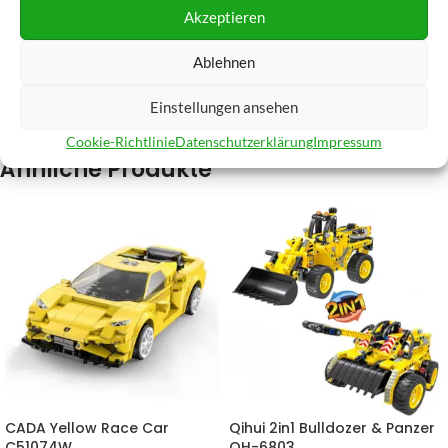
Akzeptieren
Zusätzliche Informationen
Ablehnen
Produktsicherheit
Rezensionen (0)
Einstellungen ansehen
Cookie-Richtlinie
Datenschutzerklärung
Impressum
Ähnliche Produkte
CADA Yellow Race Car
Qihui 2in1 Bulldozer & Panzer
C51074W
QH-6803