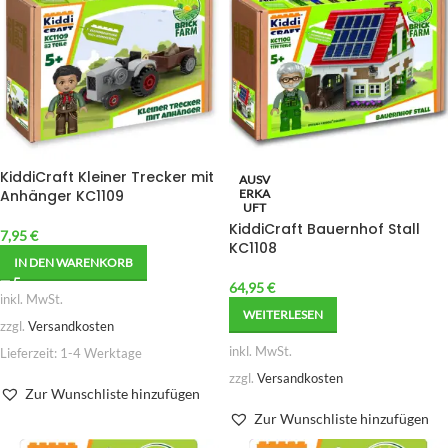
KiddiCraft Kleiner Trecker mit
AUSV
Anhänger KC1109
ERKA
UFT
KiddiCraft Bauernhof Stall
7,95
€
KC1108
IN DEN WARENKORB
64,95
€
inkl. MwSt.
WEITERLESEN
zzgl.
Versandkosten
inkl. MwSt.
Lieferzeit:
1-4 Werktage
zzgl.
Versandkosten
Zur Wunschliste hinzufügen
Zur Wunschliste hinzufügen