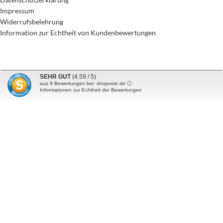
Impressum
Widerrufsbelehrung
Information zur Echtheit von Kundenbewertungen
SEHR GUT
(4.59 / 5)
aus
9
Bewertungen bei: shopvote.de ⓘ
NEWSLETTER
Informationen zur Echtheit der Bewertungen
Vorname
Name
E-Mail Addresse*