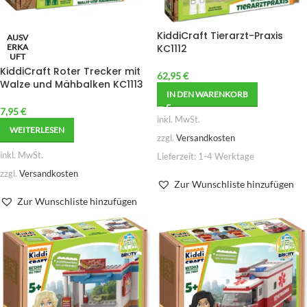
KiddiCraft Tierarzt-Praxis
AUSV
ERKA
KC1112
UFT
KiddiCraft Roter Trecker mit
62,95
€
Walze und Mähbalken KC1113
IN DEN WARENKORB
7,95
€
inkl. MwSt.
WEITERLESEN
zzgl.
Versandkosten
inkl. MwSt.
Lieferzeit:
1-4 Werktage
zzgl.
Versandkosten
Zur Wunschliste hinzufügen
Zur Wunschliste hinzufügen