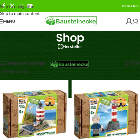
KONTAKT
Skip to navigation
Skip to main content
MENÜ
Shop
Hersteller
Ergebnisse 13 – 24 von 51 werden angezeigt
Seitenleiste anzeigen
Filter
Filter löschen
KiddiCraft