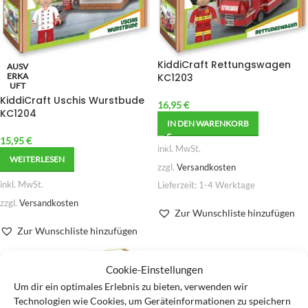
KiddiCraft Rettungswagen
AUSV
ERKA
KC1203
UFT
KiddiCraft Uschis Wurstbude
16,95
€
KC1204
IN DEN WARENKORB
15,95
€
inkl. MwSt.
WEITERLESEN
zzgl.
Versandkosten
inkl. MwSt.
Lieferzeit:
1-4 Werktage
zzgl.
Versandkosten
Zur Wunschliste hinzufügen
Zur Wunschliste hinzufügen
Cookie-Einstellungen
Um dir ein optimales Erlebnis zu bieten, verwenden wir
Technologien wie Cookies, um Geräteinformationen zu speichern