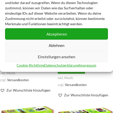
und/oder darauf zuzugreifen. Wenn du diesen Technologien
zustimmst, können wir Daten wie das Surfverhalten oder
eindeutige IDs auf dieser Website verarbeiten. Wenn du deine
Zustimmung nicht erteilst oder zurückziehst, können bestimmte
Merkmale und Funktionen beeinträchtigt werden.
Akzeptieren
AUSV
AUSV
ERKA
ERKA
UFT
UFT
Ablehnen
KiddiCraft Tiny House KC1202
KiddiCraft Großer Schlepper
mit Anhänger KC1110
Einstellungen ansehen
34,95
€
14,95
€
WEITERLESEN
Cookie-Richtlinie
Datenschutzerklärung
Impressum
WEITERLESEN
inkl. MwSt.
inkl. MwSt.
zzgl.
Versandkosten
zzgl.
Versandkosten
Zur Wunschliste hinzufügen
Zur Wunschliste hinzufügen