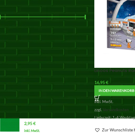
NACH PREIS FILTERN
Preis:
10 €
—
20 €
FILTER
PRODUKTE
Linoos Peanuts Ra
CADA MASTER Mercedes-
AMG ONE C61503W
16,95
€
275,00
€
IN DEN WARENKORB
inkl. MwSt.
zzgl.
Versandkosten
inkl. MwSt.
zzgl.
Versandkosten
Grundplatte 32x32 (grün)
Lieferzeit:
1-4 Werkta
2,95
€
Zur Wunschliste 
inkl. MwSt.