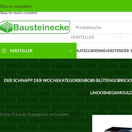
Skip to navigation
Skip to main content
HERSTELLER
HERSTELLER
KATEGORIEN
NEUHEITEN
DER 
DER SCHNAPP DER WOCHE
KATEGORIEN
BOBS BLÜTEN
GOBRICK
LINOOS
MEGA
MOULD
KATEGORIEN
Keine Produkt-Kategorien vorhanden.