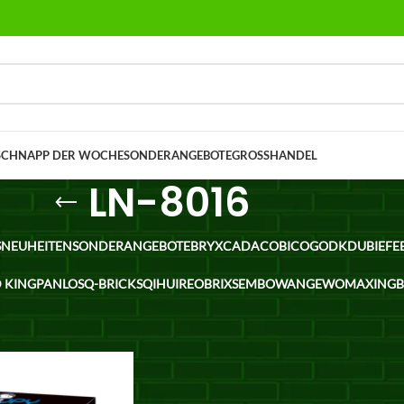
SCHNAPP DER WOCHE
SONDERANGEBOTE
GROSSHANDEL
LN-8016
S
NEUHEITEN
SONDERANGEBOTE
BRYX
CADA
COBI
COGO
DK
DUBIE
FE
 KING
PANLOS
Q-BRICKS
QIHUI
REOBRIX
SEMBO
WANGE
WOMA
XING