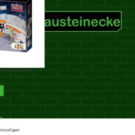
umbasis LN8016
ge
hinzufügen