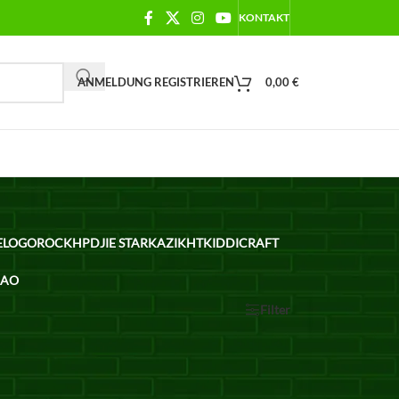
KONTAKT
ANMELDUNG REGISTRIEREN
0,00
€
ELO
GOROCK
HPD
JIE STAR
KAZI
KHT
KIDDICRAFT
BAO
Show
12
24
36
Alle
Filter